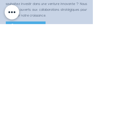
souhaitez investir dans une venture innovante ? Nous
sommes ouverts aux collaborations stratégiques pour
accélérer notre croissance.
Contactez-nous
Apporteur d'affaire
Recommandez nos services et recevez 10 % de
commission sur chaque mission concrétisée grâce à
vous. Un partenariat gagnant-gagnant, simple et
efficace !